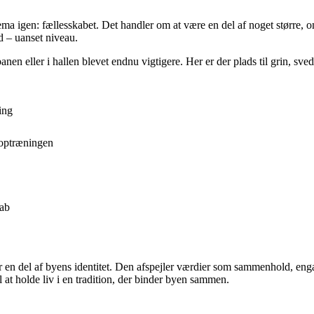
ema igen: fællesskabet. Det handler om at være en del af noget større,
d – uanset niveau.
banen eller i hallen blevet endnu vigtigere. Her er der plads til grin, sv
ing
noptræningen
kab
r en del af byens identitet. Den afspejler værdier som sammenhold, enga
il at holde liv i en tradition, der binder byen sammen.