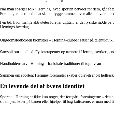
Når man spørger folk i Herning, hvad sporten betyder for dem, går ét t
Foreningerne er med til at skabe trygge rammer, hvor alle kan være me
I en tid, hvor mange aktiviteter foregår digitalt, er det fysiske møde på 
Hernings hverdag.
Ungdomsfodbolden blomstrer – Herning-klubber satser på talentudvikl
Samspil om sundhed: Fysioterapeuter og trænere i Herning styrker ge
Håndboldens arv i Herning – fra lokale traditioner til topniveau
Sammen om sporten: Herning-foreninger skaber oplevelser og fælless
En levende del af byens identitet
Sporten i Herning er ikke kun noget, der foregår i foreningerne – den e
sidelinjen, løber på banen eller hjælper til bag kulisserne, er man med t