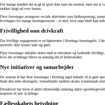
For mange handler det at gå til sport ikke kun om motion, men om at v
rækker langt ud over banen.
Flere foreninger arrangerer sociale aktiviteter som fællesspisning, somme
hverdagen for mange herningenserne – et sted, hvor man både kan udford
Frivillighed som drivkraft
Det frivillige engagement er en hjørnesten i Hernings foreningsliv. Ud
sportsliv, ikke kunne lade sig gøre.
Flere foreninger arbejder aktivt med at rekruttere og fastholde frivilli
hvor det at bidrage bliver en naturlig del af fællesskabet.
Nye initiativer og samarbejder
De seneste år har flere foreninger i Herning taget initiativ til at gøre s
finde den rette idrætsgren. Samarbejder mellem skoler, kommunale instit
Derudover har byen et aktivt idrætsmiljø omkring større sportsbegivenhe
inspirere til selv at deltage.
Fællesskabets betydning