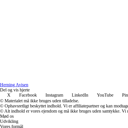
H
erning
A
visen
Del og vis hjerte
X
Facebook
Instagram
LinkedIn
YouTube
Pin
© Materialet må ikke bruges uden tilladelse.
© Ophavsretligt beskyttet indhold. Vi er affiliatepartner og kan modtag
© Alt indhold er vores ejendom og må ikke bruges uden samtykke. Vi mod
Mød os
Udvikling
Vores formål