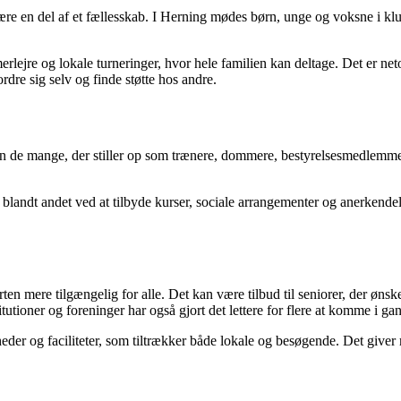
ære en del af et fællesskab. I Herning mødes børn, unge og voksne i kl
rlejre og lokale turneringer, hvor hele familien kan deltage. Det er netop
re sig selv og finde støtte hos andre.
en de mange, der stiller op som trænere, dommere, bestyrelsesmedlemmer 
ge, blandt andet ved at tilbyde kurser, sociale arrangementer og anerken
porten mere tilgængelig for alle. Det kan være tilbud til seniorer, der øns
utioner og foreninger har også gjort det lettere for flere at komme i ga
der og faciliteter, som tiltrækker både lokale og besøgende. Det giver 