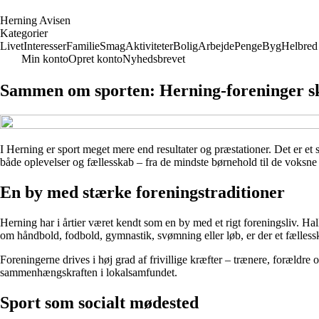
H
erning
A
visen
Kategorier
Livet
Interesser
Familie
Smag
Aktiviteter
Bolig
Arbejde
Penge
Byg
Helbred
Min konto
Opret konto
Nyhedsbrevet
Sammen om sporten: Herning-foreninger sk
I Herning er sport meget mere end resultater og præstationer. Det er et
både oplevelser og fællesskab – fra de mindste børnehold til de voksne
En by med stærke foreningstraditioner
Herning har i årtier været kendt som en by med et rigt foreningsliv. Hall
om håndbold, fodbold, gymnastik, svømning eller løb, er der et fællessk
Foreningerne drives i høj grad af frivillige kræfter – trænere, forældre
sammenhængskraften i lokalsamfundet.
Sport som socialt mødested