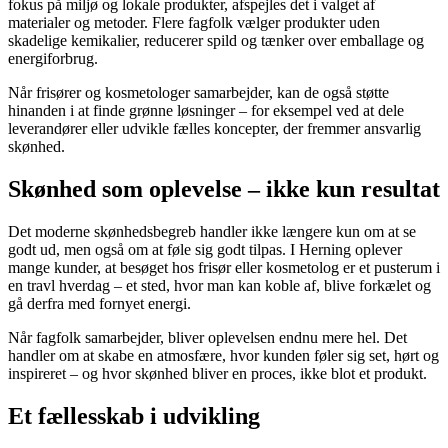
fokus på miljø og lokale produkter, afspejles det i valget af
materialer og metoder. Flere fagfolk vælger produkter uden
skadelige kemikalier, reducerer spild og tænker over emballage og
energiforbrug.
Når frisører og kosmetologer samarbejder, kan de også støtte
hinanden i at finde grønne løsninger – for eksempel ved at dele
leverandører eller udvikle fælles koncepter, der fremmer ansvarlig
skønhed.
Skønhed som oplevelse – ikke kun resultat
Det moderne skønhedsbegreb handler ikke længere kun om at se
godt ud, men også om at føle sig godt tilpas. I Herning oplever
mange kunder, at besøget hos frisør eller kosmetolog er et pusterum i
en travl hverdag – et sted, hvor man kan koble af, blive forkælet og
gå derfra med fornyet energi.
Når fagfolk samarbejder, bliver oplevelsen endnu mere hel. Det
handler om at skabe en atmosfære, hvor kunden føler sig set, hørt og
inspireret – og hvor skønhed bliver en proces, ikke blot et produkt.
Et fællesskab i udvikling