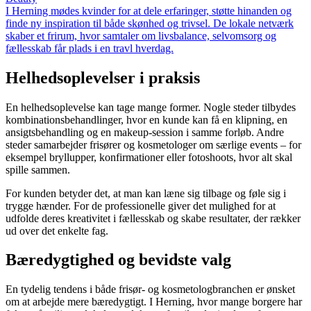
I Herning mødes kvinder for at dele erfaringer, støtte hinanden og
finde ny inspiration til både skønhed og trivsel. De lokale netværk
skaber et frirum, hvor samtaler om livsbalance, selvomsorg og
fællesskab får plads i en travl hverdag.
Helhedsoplevelser i praksis
En helhedsoplevelse kan tage mange former. Nogle steder tilbydes
kombinationsbehandlinger, hvor en kunde kan få en klipning, en
ansigtsbehandling og en makeup-session i samme forløb. Andre
steder samarbejder frisører og kosmetologer om særlige events – for
eksempel bryllupper, konfirmationer eller fotoshoots, hvor alt skal
spille sammen.
For kunden betyder det, at man kan læne sig tilbage og føle sig i
trygge hænder. For de professionelle giver det mulighed for at
udfolde deres kreativitet i fællesskab og skabe resultater, der rækker
ud over det enkelte fag.
Bæredygtighed og bevidste valg
En tydelig tendens i både frisør- og kosmetologbranchen er ønsket
om at arbejde mere bæredygtigt. I Herning, hvor mange borgere har