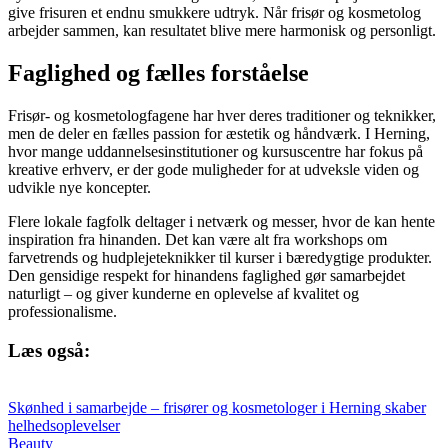
give frisuren et endnu smukkere udtryk. Når frisør og kosmetolog
arbejder sammen, kan resultatet blive mere harmonisk og personligt.
Faglighed og fælles forståelse
Frisør- og kosmetologfagene har hver deres traditioner og teknikker,
men de deler en fælles passion for æstetik og håndværk. I Herning,
hvor mange uddannelsesinstitutioner og kursuscentre har fokus på
kreative erhverv, er der gode muligheder for at udveksle viden og
udvikle nye koncepter.
Flere lokale fagfolk deltager i netværk og messer, hvor de kan hente
inspiration fra hinanden. Det kan være alt fra workshops om
farvetrends og hudplejeteknikker til kurser i bæredygtige produkter.
Den gensidige respekt for hinandens faglighed gør samarbejdet
naturligt – og giver kunderne en oplevelse af kvalitet og
professionalisme.
Læs også:
Skønhed i samarbejde – frisører og kosmetologer i Herning skaber
helhedsoplevelser
Beauty