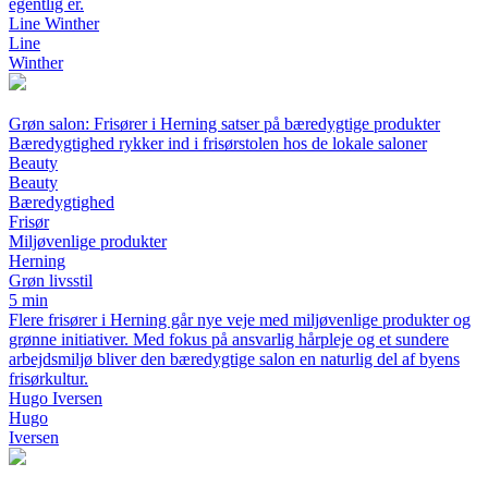
egentlig er.
Line Winther
Line
Winther
Grøn salon: Frisører i Herning satser på bæredygtige produkter
Bæredygtighed rykker ind i frisørstolen hos de lokale saloner
Beauty
Beauty
Bæredygtighed
Frisør
Miljøvenlige produkter
Herning
Grøn livsstil
5 min
Flere frisører i Herning går nye veje med miljøvenlige produkter og
grønne initiativer. Med fokus på ansvarlig hårpleje og et sundere
arbejdsmiljø bliver den bæredygtige salon en naturlig del af byens
frisørkultur.
Hugo Iversen
Hugo
Iversen