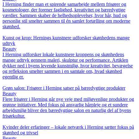
I Herning finder man et spirende samarbejde mellem frisører og
kosmetologer, der forener faglighed, kreativitet og bæredygtige
værdier. Sammen skaber de helhedsoplevelser, hvor hår, hud og
personlig stil smelter sammen til én samlet fortælling om moderne
skønhed.
Kunst og krop: Hernings kunstnere udforsker skønhedens mange
udtryk
Beauty
I Herning udforsker lokale kunstnere kroppens og skønhedens
mange udtryk gennem maleri, skulptur og performance. Artiklen
dykker ned i byens levende kunstmiljø, hvor kreativitet, bevægelse
og refleksion smelter sammen i en samtale om, hvad skønhed
egentlig er.
Grøn salon: Frisører i Herning satser på bæredygtige produkter
Beauty
Flere frisører i Herning går nye veje med miljøvenlige produkter og
grønne initiativer. Med fokus på ansvarlig hårpleje og et sundere
arbejdsmiljø bliver den bæredygtige salon en naturlig del af byens
frisørkultur.
Kvinder deler erfaringer – lokale netværk i Herning sætter fokus på
skønhed og trivsel
Beauty