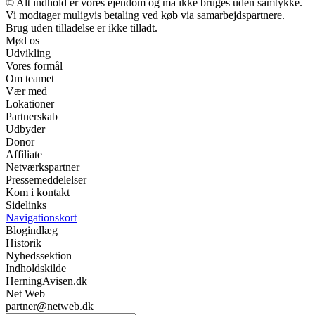
© Alt indhold er vores ejendom og må ikke bruges uden samtykke.
Vi modtager muligvis betaling ved køb via samarbejdspartnere.
Brug uden tilladelse er ikke tilladt.
Mød os
Udvikling
Vores formål
Om teamet
Vær med
Lokationer
Partnerskab
Udbyder
Donor
Affiliate
Netværkspartner
Pressemeddelelser
Kom i kontakt
Sidelinks
Navigationskort
Blogindlæg
Historik
Nyhedssektion
Indholdskilde
HerningAvisen.dk
Net Web
partner@netweb.dk