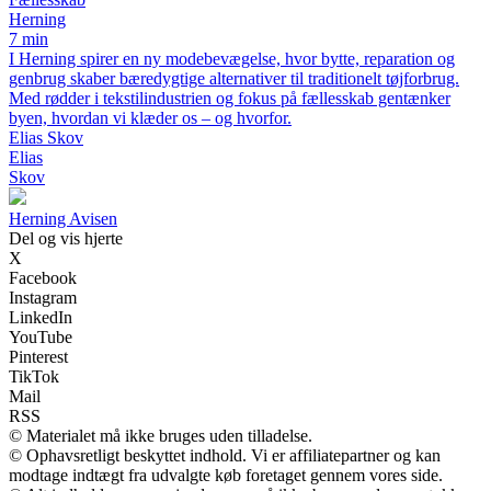
Herning
7 min
I Herning spirer en ny modebevægelse, hvor bytte, reparation og
genbrug skaber bæredygtige alternativer til traditionelt tøjforbrug.
Med rødder i tekstilindustrien og fokus på fællesskab gentænker
byen, hvordan vi klæder os – og hvorfor.
Elias Skov
Elias
Skov
H
erning
A
visen
Del og vis hjerte
X
Facebook
Instagram
LinkedIn
YouTube
Pinterest
TikTok
Mail
RSS
© Materialet må ikke bruges uden tilladelse.
© Ophavsretligt beskyttet indhold. Vi er affiliatepartner og kan
modtage indtægt fra udvalgte køb foretaget gennem vores side.