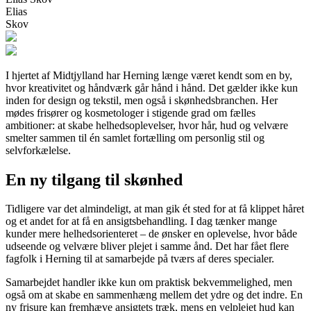
Elias
Skov
I hjertet af Midtjylland har Herning længe været kendt som en by,
hvor kreativitet og håndværk går hånd i hånd. Det gælder ikke kun
inden for design og tekstil, men også i skønhedsbranchen. Her
mødes frisører og kosmetologer i stigende grad om fælles
ambitioner: at skabe helhedsoplevelser, hvor hår, hud og velvære
smelter sammen til én samlet fortælling om personlig stil og
selvforkælelse.
En ny tilgang til skønhed
Tidligere var det almindeligt, at man gik ét sted for at få klippet håret
og et andet for at få en ansigtsbehandling. I dag tænker mange
kunder mere helhedsorienteret – de ønsker en oplevelse, hvor både
udseende og velvære bliver plejet i samme ånd. Det har fået flere
fagfolk i Herning til at samarbejde på tværs af deres specialer.
Samarbejdet handler ikke kun om praktisk bekvemmelighed, men
også om at skabe en sammenhæng mellem det ydre og det indre. En
ny frisure kan fremhæve ansigtets træk, mens en velplejet hud kan