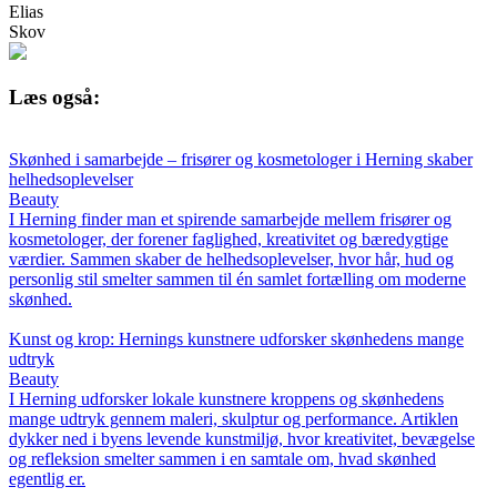
Elias
Skov
Læs også:
Skønhed i samarbejde – frisører og kosmetologer i Herning skaber
helhedsoplevelser
Beauty
I Herning finder man et spirende samarbejde mellem frisører og
kosmetologer, der forener faglighed, kreativitet og bæredygtige
værdier. Sammen skaber de helhedsoplevelser, hvor hår, hud og
personlig stil smelter sammen til én samlet fortælling om moderne
skønhed.
Kunst og krop: Hernings kunstnere udforsker skønhedens mange
udtryk
Beauty
I Herning udforsker lokale kunstnere kroppens og skønhedens
mange udtryk gennem maleri, skulptur og performance. Artiklen
dykker ned i byens levende kunstmiljø, hvor kreativitet, bevægelse
og refleksion smelter sammen i en samtale om, hvad skønhed
egentlig er.