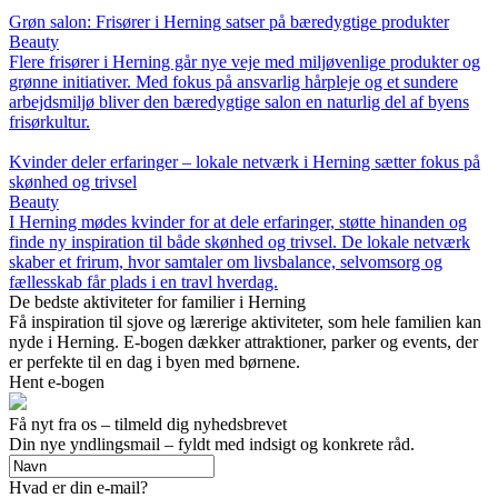
Grøn salon: Frisører i Herning satser på bæredygtige produkter
Beauty
Flere frisører i Herning går nye veje med miljøvenlige produkter og
grønne initiativer. Med fokus på ansvarlig hårpleje og et sundere
arbejdsmiljø bliver den bæredygtige salon en naturlig del af byens
frisørkultur.
Kvinder deler erfaringer – lokale netværk i Herning sætter fokus på
skønhed og trivsel
Beauty
I Herning mødes kvinder for at dele erfaringer, støtte hinanden og
finde ny inspiration til både skønhed og trivsel. De lokale netværk
skaber et frirum, hvor samtaler om livsbalance, selvomsorg og
fællesskab får plads i en travl hverdag.
De bedste aktiviteter for familier i Herning
Få inspiration til sjove og lærerige aktiviteter, som hele familien kan
nyde i Herning. E-bogen dækker attraktioner, parker og events, der
er perfekte til en dag i byen med børnene.
Hent e-bogen
Få nyt fra os – tilmeld dig nyhedsbrevet
Din nye yndlingsmail – fyldt med indsigt og konkrete råd.
Hvad er din e-mail?