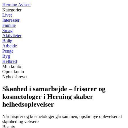
H
erning
A
visen
Kategorier
Livet
Interesser
Familie
Smag
Aktiviteter
Bolig
Arbejde
Penge
Byg
Helbred
Min konto
Opret konto
Nyhedsbrevet
Skønhed i samarbejde – frisører og
kosmetologer i Herning skaber
helhedsoplevelser
Når frisører og kosmetologer går sammen, opstår nye oplevelser af
skønhed og velvære
Beauty