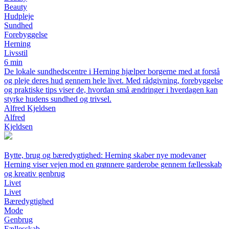
Beauty
Hudpleje
Sundhed
Forebyggelse
Herning
Livsstil
6 min
De lokale sundhedscentre i Herning hjælper borgerne med at forstå
og pleje deres hud gennem hele livet. Med rådgivning, forebyggelse
og praktiske tips viser de, hvordan små ændringer i hverdagen kan
styrke hudens sundhed og trivsel.
Alfred Kjeldsen
Alfred
Kjeldsen
Bytte, brug og bæredygtighed: Herning skaber nye modevaner
Herning viser vejen mod en grønnere garderobe gennem fællesskab
og kreativ genbrug
Livet
Livet
Bæredygtighed
Mode
Genbrug
Fællesskab