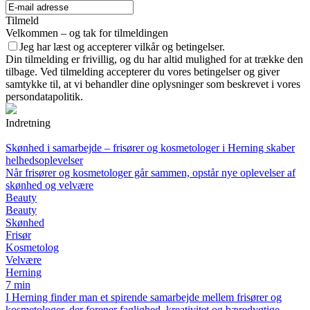
Tilmeld
Velkommen – og tak for tilmeldingen
Jeg har læst og accepterer vilkår og betingelser.
Din tilmelding er frivillig, og du har altid mulighed for at trække den
tilbage. Ved tilmelding accepterer du vores betingelser og giver
samtykke til, at vi behandler dine oplysninger som beskrevet i vores
persondatapolitik.
Indretning
Skønhed i samarbejde – frisører og kosmetologer i Herning skaber
helhedsoplevelser
Når frisører og kosmetologer går sammen, opstår nye oplevelser af
skønhed og velvære
Beauty
Beauty
Skønhed
Frisør
Kosmetolog
Velvære
Herning
7 min
I Herning finder man et spirende samarbejde mellem frisører og
kosmetologer, der forener faglighed, kreativitet og bæredygtige