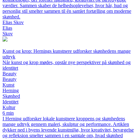
værdier. Sammen skaber de helhedsoplevelser, hvor hår, hud og
personlig stil smelter sammen til én samlet fortælling om moderne
skønhed.
Elias Skov
Elias
Skov
Kunst og krop: Hernings kunstnere udforsker skønhedens mange
udtryk
Når kunst og krop mødes, opstår nye perspektiver på skønhed og
identitet
Beauty
Beauty
Kunst
Herning
Skønhed
Identitet
Kultur
6 min
I Herning udforsker lokale kunstnere kroppens og skønhedens
mange udtryk gennem maleri, skulptur og performance. Artiklen
dykker ned i byens levende kunstmiljø, hvor kreativitet, bevægelse
og refleksion smelter sammen i en samtale om, hvad skønhed