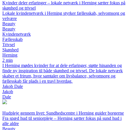
Kvinder deler erfaringer – lokale netværk i Herning sætter fokus på
skønhed og trivsel
Lokale kvindenetværk i Herning styrker fællesskab, selvomsorg og
velvære
Beauty
Beauty
Kvindenetværk
Fællesskab
Trivsel
Skønhed
Herning
2 min
I Herning mødes kvinder for at dele erfaringer, støtte hinanden og
finde ny inspiration til både skønhed og trivsel. De lokale netværk
skaber et frirum, hvor samtaler om livsbalance, selvomsorg og
fællesskab får plads i en travl hverdag.
Jakob Dale
Jakob
Dale
Hudpleje gennem livet: Sundhedscentre i Herning guider borgerne
Fra spæd hud til seniorpleje – Herning sætter fokus på sund hud i
alle aldre
Beauty