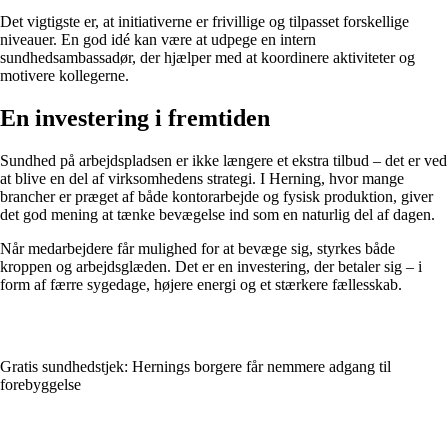
Det vigtigste er, at initiativerne er frivillige og tilpasset forskellige
niveauer. En god idé kan være at udpege en intern
sundhedsambassadør, der hjælper med at koordinere aktiviteter og
motivere kollegerne.
En investering i fremtiden
Sundhed på arbejdspladsen er ikke længere et ekstra tilbud – det er ved
at blive en del af virksomhedens strategi. I Herning, hvor mange
brancher er præget af både kontorarbejde og fysisk produktion, giver
det god mening at tænke bevægelse ind som en naturlig del af dagen.
Når medarbejdere får mulighed for at bevæge sig, styrkes både
kroppen og arbejdsglæden. Det er en investering, der betaler sig – i
form af færre sygedage, højere energi og et stærkere fællesskab.
Gratis sundhedstjek: Hernings borgere får nemmere adgang til
forebyggelse