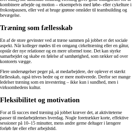
kombinere arbejde og motion – eksempelvis med løbe- eller cykelture i
frokostpausen, eller ved at bruge grønne områder til teambuilding og
bevægelse.
Træning som fællesskab
En af de store gevinster ved at træne sammen på jobbet er det sociale
aspekt. Når kolleger mødes til en omgang cirkeltræning eller en gåtur,
opstår der nye relationer og en mere uformel tone. Det kan styrke
samarbejdet og skabe en følelse af samhørighed, som rækker ud over
kontorets vægge.
Flere undersøgelser peger på, at medarbejdere, der oplever et stærkt
fællesskab, også trives bedre og er mere motiverede. Derfor ser mange
ledelser træning som en investering – ikke kun i sundhed, men i
virksomhedens kultur.
Fleksibilitet og motivation
For at få succes med træning på jobbet kræver det, at aktiviteterne
passer til medarbejdernes hverdag. Nogle foretrækker korte, effektive
sessioner på 10–15 minutter, mens andre gerne deltager i længere
forløb før eller efter arbejdstid.