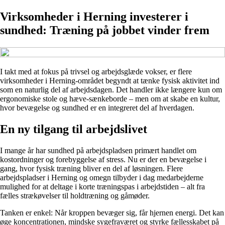
Virksomheder i Herning investerer i
sundhed: Træning på jobbet vinder frem
I takt med at fokus på trivsel og arbejdsglæde vokser, er flere
virksomheder i Herning-området begyndt at tænke fysisk aktivitet ind
som en naturlig del af arbejdsdagen. Det handler ikke længere kun om
ergonomiske stole og hæve-sænkeborde – men om at skabe en kultur,
hvor bevægelse og sundhed er en integreret del af hverdagen.
En ny tilgang til arbejdslivet
I mange år har sundhed på arbejdspladsen primært handlet om
kostordninger og forebyggelse af stress. Nu er der en bevægelse i
gang, hvor fysisk træning bliver en del af løsningen. Flere
arbejdspladser i Herning og omegn tilbyder i dag medarbejderne
mulighed for at deltage i korte træningspas i arbejdstiden – alt fra
fælles strækøvelser til holdtræning og gåmøder.
Tanken er enkel: Når kroppen bevæger sig, får hjernen energi. Det kan
øge koncentrationen, mindske sygefraværet og styrke fællesskabet på