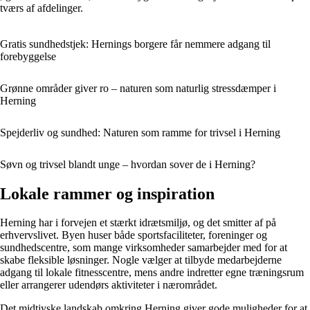
tværs af afdelinger.
Gratis sundhedstjek: Hernings borgere får nemmere adgang til
forebyggelse
Grønne områder giver ro – naturen som naturlig stressdæmper i
Herning
Spejderliv og sundhed: Naturen som ramme for trivsel i Herning
Søvn og trivsel blandt unge – hvordan sover de i Herning?
Lokale rammer og inspiration
Herning har i forvejen et stærkt idrætsmiljø, og det smitter af på
erhvervslivet. Byen huser både sportsfaciliteter, foreninger og
sundhedscentre, som mange virksomheder samarbejder med for at
skabe fleksible løsninger. Nogle vælger at tilbyde medarbejderne
adgang til lokale fitnesscentre, mens andre indretter egne træningsrum
eller arrangerer udendørs aktiviteter i nærområdet.
Det midtjyske landskab omkring Herning giver gode muligheder for at